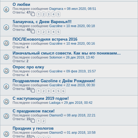
О любви
Последнее сообщение
Dagmara
«
08 июл 2020, 08:51
Ответы:
47
1
2
3
4
5
Sanayeчка, с Днем Варенья!!!
Последнее сообщение
Gazoline
«
10 янв 2020, 00:18
Ответы:
48
1
2
3
4
5
ПОСЛЕновогодняя встреча 2016
Последнее сообщение
Gazoline
«
10 янв 2020, 00:16
Ответы:
4
Изначальный смысл совести. Как мы его понимаем...
Последнее сообщение
Solomon
«
26 дек 2019, 13:40
Ответы:
2
Опрос про елку
Последнее сообщение
Gazoline
«
09 фев 2019, 15:57
Ответы:
4
Поздравляем Gazoline с Днём Рождения!
Последнее сообщение
Gazoline
«
22 янв 2019, 00:30
Ответы:
58
1
2
3
4
5
6
С наступающим 2019 годом!
Последнее сообщение
Ladoga
«
29 дек 2018, 00:42
С праздником пасхи!
Последнее сообщение
DiamonD
«
08 апр 2018, 22:21
Ответы:
15
1
2
Праздник у геологов
Последнее сообщение
DiamonD
«
01 апр 2018, 10:58
Ответы:
22