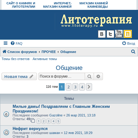
САЙТ О КАМНЯХ И
ИНТЕРНЕТ-
МАГАЗИН КАМНЕЙ
ЛИТОТЕРАПИИ
МАГАЗИН КАМНЕЙ
КАМНЕВЕДЫ
FAQ
Вход
Список форумов
ПРОЧЕЕ
Общение
Темы без ответов
Активные темы
о
Общение
и
с
Поиск
Расширенный пои
Новая тема
к
1
2
3
4
След.
116 тем
Темы
Милые дамы! Поздравляем с Главным Женским
Праздником!
Последнее сообщение
Gazoline
«
26 мар 2021, 13:18
Ответы:
49
1
2
3
4
5
Нефрит вернулся
Последнее сообщение
шаман
«
12 янв 2021, 18:29
Ответы:
3