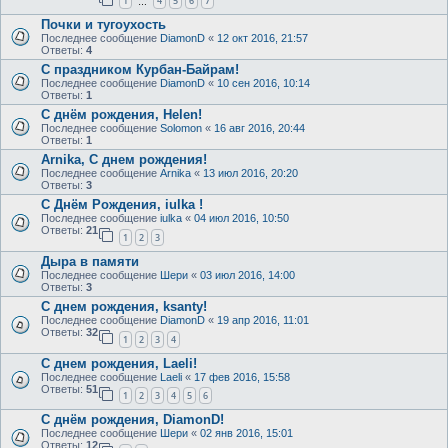
1
4
5
6
7
…
Почки и тугоухость
Последнее сообщение
DiamonD
«
12 окт 2016, 21:57
Ответы:
4
С праздником Курбан-Байрам!
Последнее сообщение
DiamonD
«
10 сен 2016, 10:14
Ответы:
1
С днём рождения, Helen!
Последнее сообщение
Solomon
«
16 авг 2016, 20:44
Ответы:
1
Arnika, С днем рождения!
Последнее сообщение
Arnika
«
13 июл 2016, 20:20
Ответы:
3
С Днём Рождения, iulka !
Последнее сообщение
iulka
«
04 июл 2016, 10:50
Ответы:
21
1
2
3
Дыра в памяти
Последнее сообщение
Шери
«
03 июл 2016, 14:00
Ответы:
3
С днем рождения, ksanty!
Последнее сообщение
DiamonD
«
19 апр 2016, 11:01
Ответы:
32
1
2
3
4
С днем рождения, Laeli!
Последнее сообщение
Laeli
«
17 фев 2016, 15:58
Ответы:
51
1
2
3
4
5
6
С днём рождения, DiamonD!
Последнее сообщение
Шери
«
02 янв 2016, 15:01
Ответы:
12