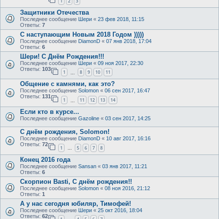
1
2
3
Защитники Отечества
Последнее сообщение
Шери
«
23 фев 2018, 11:15
Ответы:
7
С наступающим Новым 2018 Годом )))))
Последнее сообщение
DiamonD
«
07 янв 2018, 17:04
Ответы:
6
Шери! С Днём Рождения!!!
Последнее сообщение
Шери
«
09 ноя 2017, 22:30
Ответы:
103
1
8
9
10
11
…
Общение с камнями, как это?
Последнее сообщение
Solomon
«
06 сен 2017, 16:47
Ответы:
131
1
11
12
13
14
…
Если кто в курсе...
Последнее сообщение
Gazoline
«
03 сен 2017, 14:25
С днём рождения, Solomon!
Последнее сообщение
DiamonD
«
10 авг 2017, 16:16
Ответы:
72
1
5
6
7
8
…
Конец 2016 года
Последнее сообщение
Sansan
«
03 янв 2017, 11:21
Ответы:
6
Скорпион Basti, С днём рождения!!
Последнее сообщение
Solomon
«
08 ноя 2016, 21:12
Ответы:
1
А у нас сегодня юбиляр, Тимофей!
Последнее сообщение
Шери
«
25 окт 2016, 18:04
Ответы:
62