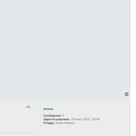
В
е
р
н
Ariona
у
т
Сообщения:
1
ь
Зарегистрирован:
18 июн 2015, 19:04
Откуда:
Новосибирск
с
я
к