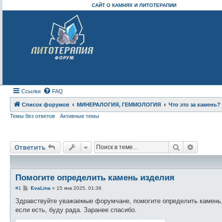
САЙТ О КАМНЯХ И ЛИТОТЕРАПИИ
Ссылки
FAQ
Список форумов
МИНЕРАЛОГИЯ, ГЕММОЛОГИЯ
Что это за камень
Темы без ответов
Активные темы
Поиск
Расшире
Ответить
Помогите определить камень изделия
С
#1
EvaLina
»
15 янв 2025, 01:36
о
о
Здравствуйте уважаемые форумчане, помогите определить камень, 
б
если есть, буду рада. Заранее спасибо.
щ
е