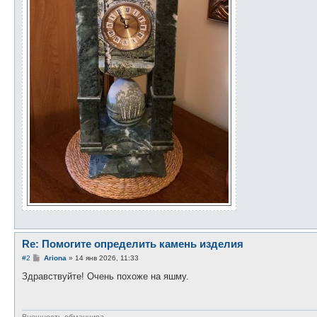
Re: Помогите определить камень изделия
С
#2
Ariona
»
14 янв 2026, 11:33
о
о
Здравствуйте! Очень похоже на яшму.
б
щ
е
н
и