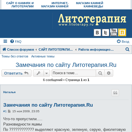
САЙТ О КАМНЯХ И
ИНТЕРНЕТ-
МАГАЗИН КАМНЕЙ
ЛИТОТЕРАПИИ
МАГАЗИН КАМНЕЙ
КАМНЕВЕДЫ
FAQ
Вход
Список форумов
САЙТ ЛИТОТЕРАПИЯ.RU И СООБЩЕСТВО "КАМНЕВЕДЫ"
Работа информационного сайта
Темы без ответов
Активные темы
о
Замечания по сайту Литотерапия.Ru
и
с
Поиск
Расширен
Ответить
к
6 сообщений • Страница
1
из
1
Наталья
Замечания по сайту Литотерапия.Ru
С
#1
15 ноя 2009, 23:05
о
о
Что-то пропустили.....
б
Разновидности яшмы
щ
е
По ???????????? выделяют красную, зеленую, серую, фиолетовую