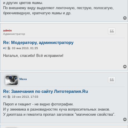
н
и других цветов яшмы.
и
е
По внешнему виду выделяют ленточную, пеструю, полосатую,
брекчиевидную, крапчатую яшмы и др.
admin
Администратор
Re: Модератору, администратору
С
#2
03 янв 2010, 01:35
о
о
Наталья, спасибо! Всё исправили!
б
щ
е
н
и
е
Maxa
Re: Замечания по сайту Литотерапия.Ru
С
#3
19 сен 2013, 17:03
о
о
Пироп и гиацинт - не видно фотографии.
б
И у змеевика в разновидностях куча вопросительных знаков.
щ
е
У диоптаза и гематита пропал заголовок "магические свойства".
н
и
е