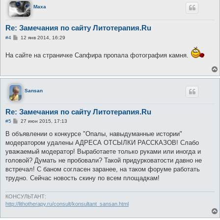
Maxa
Re: Замечания по сайту Литотерапия.Ru
С
#4
12 янв 2014, 16:29
о
о
На сайте на страничке Сапфира пропала фотография камня.
б
щ
е
н
и
е
Sansan
Re: Замечания по сайту Литотерапия.Ru
С
#5
27 июн 2015, 17:13
о
о
В объявлении о конкурсе "Опалы, навыдуманные истории"
б
модератором удалены АДРЕСА ОТСЫЛКИ РАССКАЗОВ! Слабо
щ
е
уважаемый модератор! Выработаете только руками или иногда и
н
головой? Думать не пробовали? Такой придурковатости давно не
и
е
встречал! С баном согласен заранее, на таком форуме работать
трудно. Сейчас новость скину по всем площадкам!
КОНСУЛЬТАНТ:
http://lithotherapy.ru/consult/konsultant_sansan.html