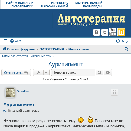
САЙТ О КАМНЯХ И
ИНТЕРНЕТ-
МАГАЗИН КАМНЕЙ
ЛИТОТЕРАПИИ
МАГАЗИН КАМНЕЙ
КАМНЕВЕДЫ
FAQ
Вход
Список форумов
ЛИТОТЕРАПИЯ
Магия камня
Темы без ответов
Активные темы
о
Аурипигмент
и
с
Поиск
Расширен
Ответить
к
1 сообщение • Страница
1
из
1
Gazoline
Аурипигмент
С
#1
11 май 2025, 10:17
о
о
Не знала, в каком разделе создать тему.
Попался мне на
б
щ
глаза шарик в продаже - аурипигмент. Интересная была бы покупка,
е