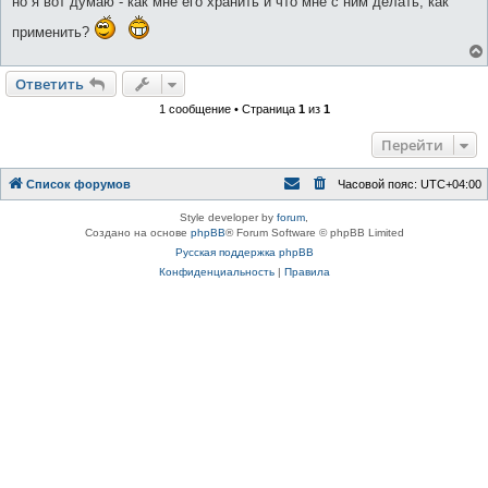
но я вот думаю - как мне его хранить и что мне с ним делать, как
н
и
е
применить?
Ответить
1 сообщение • Страница
1
из
1
Перейти
Список форумов
Часовой пояс:
UTC+04:00
Style developer by
forum
,
Создано на основе
phpBB
® Forum Software © phpBB Limited
Русская поддержка phpBB
Конфиденциальность
|
Правила