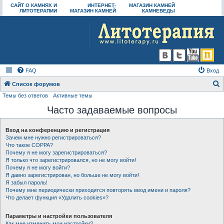
САЙТ О КАМНЯХ И
ИНТЕРНЕТ-
МАГАЗИН КАМНЕЙ
ЛИТОТЕРАПИИ
МАГАЗИН КАМНЕЙ
КАМНЕВЕДЫ
FAQ
Вход
Список форумов
Темы без ответов
Активные темы
о
Часто задаваемые вопросы
и
с
Вход на конференцию и регистрация
к
Зачем мне нужно регистрироваться?
Что такое COPPA?
Почему я не могу зарегистрироваться?
Я только что зарегистрировался, но не могу войти!
Почему я не могу войти?
Я давно зарегистрирован, но больше не могу войти!
Я забыл пароль!
Почему мне периодически приходится повторять ввод имени и пароля?
Что делает функция «Удалить cookies»?
Параметры и настройки пользователя
Как мне изменить мои настройки?