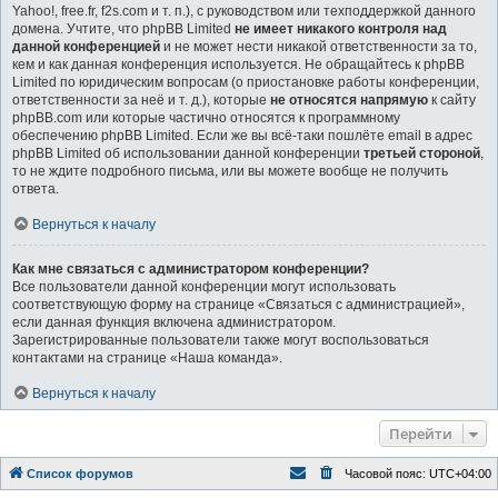
Yahoo!, free.fr, f2s.com и т. п.), с руководством или техподдержкой данного
домена. Учтите, что phpBB Limited
не имеет никакого контроля над
данной конференцией
и не может нести никакой ответственности за то,
кем и как данная конференция используется. Не обращайтесь к phpBB
Limited по юридическим вопросам (о приостановке работы конференции,
ответственности за неё и т. д.), которые
не относятся напрямую
к сайту
phpBB.com или которые частично относятся к программному
обеспечению phpBB Limited. Если же вы всё-таки пошлёте email в адрес
phpBB Limited об использовании данной конференции
третьей стороной
,
то не ждите подробного письма, или вы можете вообще не получить
ответа.
Вернуться к началу
Как мне связаться с администратором конференции?
Все пользователи данной конференции могут использовать
соответствующую форму на странице «Связаться с администрацией»,
если данная функция включена администратором.
Зарегистрированные пользователи также могут воспользоваться
контактами на странице «Наша команда».
Вернуться к началу
Перейти
Список форумов
Часовой пояс:
UTC+04:00