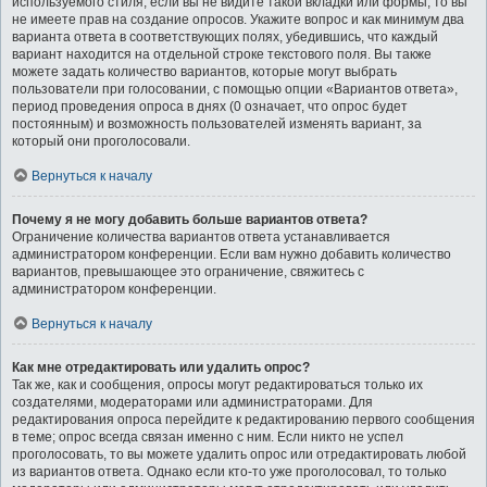
используемого стиля; если вы не видите такой вкладки или формы, то вы
не имеете прав на создание опросов. Укажите вопрос и как минимум два
варианта ответа в соответствующих полях, убедившись, что каждый
вариант находится на отдельной строке текстового поля. Вы также
можете задать количество вариантов, которые могут выбрать
пользователи при голосовании, с помощью опции «Вариантов ответа»,
период проведения опроса в днях (0 означает, что опрос будет
постоянным) и возможность пользователей изменять вариант, за
который они проголосовали.
Вернуться к началу
Почему я не могу добавить больше вариантов ответа?
Ограничение количества вариантов ответа устанавливается
администратором конференции. Если вам нужно добавить количество
вариантов, превышающее это ограничение, свяжитесь с
администратором конференции.
Вернуться к началу
Как мне отредактировать или удалить опрос?
Так же, как и сообщения, опросы могут редактироваться только их
создателями, модераторами или администраторами. Для
редактирования опроса перейдите к редактированию первого сообщения
в теме; опрос всегда связан именно с ним. Если никто не успел
проголосовать, то вы можете удалить опрос или отредактировать любой
из вариантов ответа. Однако если кто-то уже проголосовал, то только