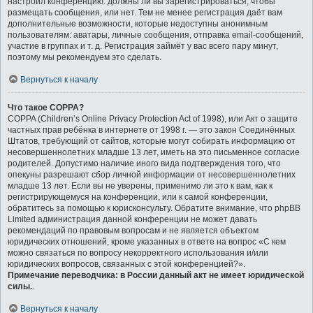
настроил конференцию: должны ли вы зарегистрироваться, чтобы
размещать сообщения, или нет. Тем не менее регистрация даёт вам
дополнительные возможности, которые недоступны анонимным
пользователям: аватары, личные сообщения, отправка email-сообщений,
участие в группах и т. д. Регистрация займёт у вас всего пару минут,
поэтому мы рекомендуем это сделать.
Вернуться к началу
Что такое COPPA?
COPPA (Children’s Online Privacy Protection Act of 1998), или Акт о защите
частных прав ребёнка в интернете от 1998 г. — это закон Соединённых
Штатов, требующий от сайтов, которые могут собирать информацию от
несовершеннолетних младше 13 лет, иметь на это письменное согласие
родителей. Допустимо наличие иного вида подтверждения того, что
опекуны разрешают сбор личной информации от несовершеннолетних
младше 13 лет. Если вы не уверены, применимо ли это к вам, как к
регистрирующемуся на конференции, или к самой конференции,
обратитесь за помощью к юрисконсульту. Обратите внимание, что phpBB
Limited администрация данной конференции не может давать
рекомендаций по правовым вопросам и не является объектом
юридических отношений, кроме указанных в ответе на вопрос «С кем
можно связаться по вопросу некорректного использования и/или
юридических вопросов, связанных с этой конференцией?».
Примечание переводчика: в России данный акт не имеет юридической
силы.
.
Вернуться к началу