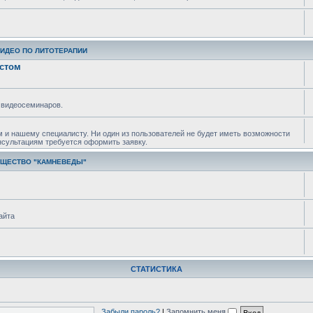
ВИДЕО ПО ЛИТОТЕРАПИИ
истом
 видеосеминаров.
м и нашему специалисту. Ни один из пользователей не будет иметь возможности
нсультациям требуется оформить заявку.
БЩЕСТВО "КАМНЕВЕДЫ"
айта
СТАТИСТИКА
Забыли пароль?
|
Запомнить меня