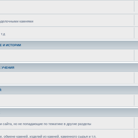
поделочными камнями
т.д
Е И ИСТОРИИ
 УЧЕНИЯ
Й
Е
и сайта, но не попадающие по тематике в другие разделы
 обмене камней, изделий из камней, каменного сырья и т.п.