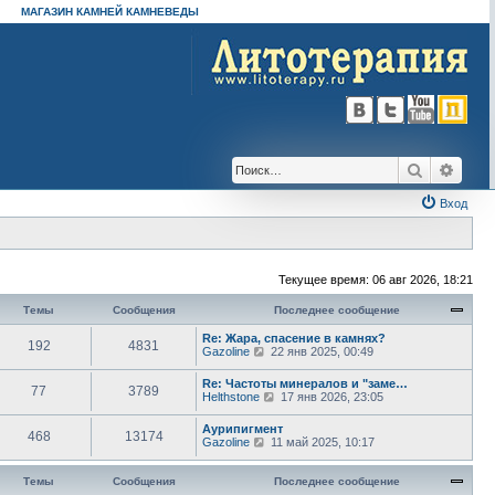
МАГАЗИН КАМНЕЙ КАМНЕВЕДЫ
Поиск
Расш
Вход
Текущее время: 06 авг 2026, 18:21
Темы
Сообщения
Последнее сообщение
Re: Жара, спасение в камнях?
192
4831
П
Gazoline
22 янв 2025, 00:49
е
р
Re: Частоты минералов и "заме…
77
3789
е
П
Helthstone
17 янв 2026, 23:05
й
е
т
р
Аурипигмент
и
468
13174
е
П
Gazoline
11 май 2025, 10:17
к
й
е
п
т
р
о
и
е
Темы
Сообщения
Последнее сообщение
с
к
й