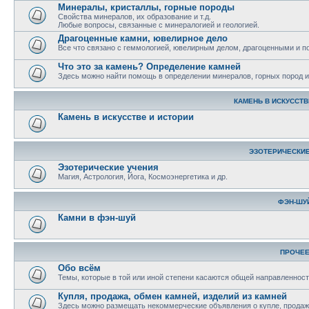
Минералы, кристаллы, горные породы
Свойства минералов, их образование и т.д.
Любые вопросы, связанные с минералогией и геологией.
Драгоценные камни, ювелирное дело
Все что связано с геммологией, ювелирным делом, драгоценными и 
Что это за камень? Определение камней
Здесь можно найти помощь в определении минералов, горных пород и 
КАМЕНЬ В ИСКУССТВ
Камень в искусстве и истории
ЭЗОТЕРИЧЕСКИЕ
Эзотерические учения
Магия, Астрология, Йога, Космоэнергетика и др.
ФЭН-ШУ
Камни в фэн-шуй
ПРОЧЕ
Обо всём
Темы, которые в той или иной степени касаются общей направленност
Купля, продажа, обмен камней, изделий из камней
Здесь можно размещать некоммерческие объявления о купле, продаже,