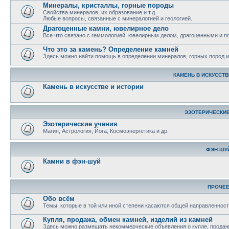
Минералы, кристаллы, горные породы
Свойства минералов, их образование и т.д.
Любые вопросы, связанные с минералогией и геологией.
Драгоценные камни, ювелирное дело
Все что связано с геммологией, ювелирным делом, драгоценными и 
Что это за камень? Определение камней
Здесь можно найти помощь в определении минералов, горных пород и 
КАМЕНЬ В ИСКУССТВ
Камень в искусстве и истории
ЭЗОТЕРИЧЕСКИЕ
Эзотерические учения
Магия, Астрология, Йога, Космоэнергетика и др.
ФЭН-ШУ
Камни в фэн-шуй
ПРОЧЕ
Обо всём
Темы, которые в той или иной степени касаются общей направленност
Купля, продажа, обмен камней, изделий из камней
Здесь можно размещать некоммерческие объявления о купле, продаже,