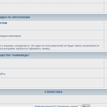
ВИДЕО ПО ЛИТОТЕРАПИИ
истом
 видеосеминаров.
м и нашему специалисту. Ни один из пользователей не будет иметь возможности
нсультациям требуется оформить заявку.
БЩЕСТВО "КАМНЕВЕДЫ"
айта
СТАТИСТИКА
Забыли пароль?
|
Запомнить меня