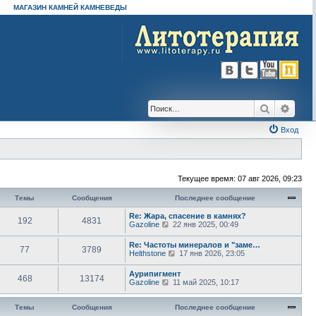
МАГАЗИН КАМНЕЙ КАМНЕВЕДЫ
Поиск
Расш
Вход
Текущее время: 07 авг 2026, 09:23
Темы
Сообщения
Последнее сообщение
Re: Жара, спасение в камнях?
192
4831
П
Gazoline
22 янв 2025, 00:49
е
р
Re: Частоты минералов и "заме…
77
3789
е
П
Helthstone
17 янв 2026, 23:05
й
е
т
р
Аурипигмент
и
468
13174
е
П
Gazoline
11 май 2025, 10:17
к
й
е
п
т
р
о
и
е
Темы
Сообщения
Последнее сообщение
с
к
й