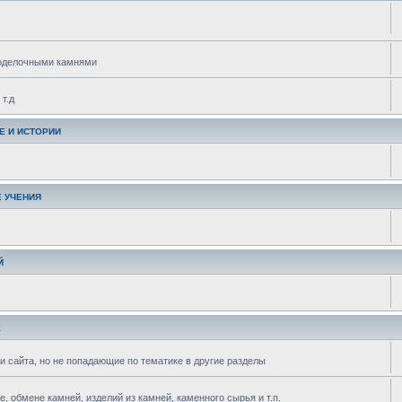
поделочными камнями
т.д
Е И ИСТОРИИ
 УЧЕНИЯ
Й
Е
и сайта, но не попадающие по тематике в другие разделы
 обмене камней, изделий из камней, каменного сырья и т.п.