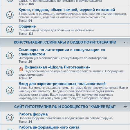
сайта, но не попадающие по тематике в другие разделы
Темы:
168
Купля, продажа, обмен камней, изделий из камней
Здесь можно размещать некоммерческие объявления о купле, продаже,
обмене камней, изделий из камней, каменного сырья и т.п.
Темы:
94
Общение
Специальный раздел для общения на любые темы!
Темы:
116
КОНСУЛЬТАЦИИ, СЕМИНАРЫ И ВИДЕО ПО ЛИТОТЕРАПИИ
Семинары по литотерапии и консультации со
специалистом
Информация о семинарах и консультациях по литотерапии.
Темы:
26
Видеоканал «Школа Литотерапии»
Видеосеминары по изучению тонких свойств камней. Обсуждение
видеосеминаров.
Темы:
12
Вход для зарегистрированных пользователей
Здесь Вы можете создавать темы, которые будут доступны только Вам и
нашему специалисту. Ни один из пользователей не будет иметь
возможности видеть Вашу переписку. Для получения доступа к
индивидуальным консультациям требуется оформить заявку.
САЙТ ЛИТОТЕРАПИЯ.RU И СООБЩЕСТВО "КАМНЕВЕДЫ"
Работа форума
Новости форума, пожелания и предложения по работе форума
Темы:
14
Работа информационного сайта