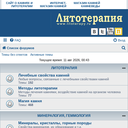
САЙТ О КАМНЯХ И
ИНТЕРНЕТ-
МАГАЗИН КАМНЕЙ
ЛИТОТЕРАПИИ
МАГАЗИН КАМНЕЙ
КАМНЕВЕДЫ
FAQ
Вход
Список форумов
Темы без ответов
Активные темы
о
Текущее время: 11 авг 2026, 00:43
и
ЛИТОТЕРАПИЯ
с
Лечебные свойства камней
к
Любые вопросы, связанные с лечебными свойствами камней
Темы:
192
Методы литотерапии
Методы лечения камнями, воздействие камней на организм человека
Темы:
77
Магия камня
Темы:
468
МИНЕРАЛОГИЯ, ГЕММОЛОГИЯ
Минералы, кристаллы, горные породы
Свойства минералов, их образование и т.д.