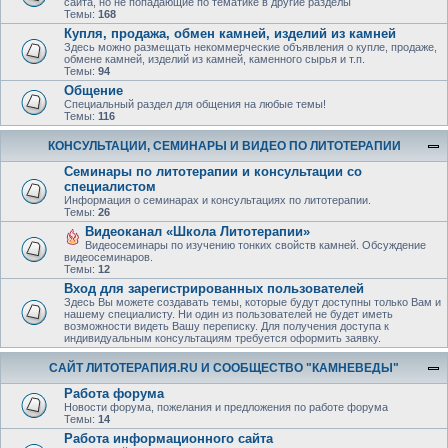
сайта, но не попадающие по тематике в другие разделы
Темы:
168
Купля, продажа, обмен камней, изделий из камней
Здесь можно размещать некоммерческие объявления о купле, продаже,
обмене камней, изделий из камней, каменного сырья и т.п.
Темы:
94
Общение
Специальный раздел для общения на любые темы!
Темы:
116
КОНСУЛЬТАЦИИ, СЕМИНАРЫ И ВИДЕО ПО ЛИТОТЕРАПИИ
Семинары по литотерапии и консультации со
специалистом
Информация о семинарах и консультациях по литотерапии.
Темы:
26
Видеоканал «Школа Литотерапии»
Видеосеминары по изучению тонких свойств камней. Обсуждение
видеосеминаров.
Темы:
12
Вход для зарегистрированных пользователей
Здесь Вы можете создавать темы, которые будут доступны только Вам и
нашему специалисту. Ни один из пользователей не будет иметь
возможности видеть Вашу переписку. Для получения доступа к
индивидуальным консультациям требуется оформить заявку.
САЙТ ЛИТОТЕРАПИЯ.RU И СООБЩЕСТВО "КАМНЕВЕДЫ"
Работа форума
Новости форума, пожелания и предложения по работе форума
Темы:
14
Работа информационного сайта