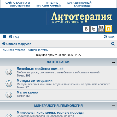
САЙТ О КАМНЯХ И
ИНТЕРНЕТ-
МАГАЗИН КАМНЕЙ
ЛИТОТЕРАПИИ
МАГАЗИН КАМНЕЙ
КАМНЕВЕДЫ
FAQ
Вход
Список форумов
Темы без ответов
Активные темы
о
Текущее время: 08 авг 2026, 14:27
и
ЛИТОТЕРАПИЯ
с
Лечебные свойства камней
к
Любые вопросы, связанные с лечебными свойствами камней
Темы:
192
Методы литотерапии
Методы лечения камнями, воздействие камней на организм человека
Темы:
77
Магия камня
Темы:
468
МИНЕРАЛОГИЯ, ГЕММОЛОГИЯ
Минералы, кристаллы, горные породы
Свойства минералов, их образование и т.д.