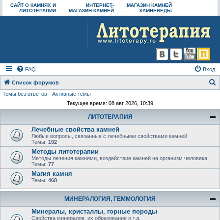
САЙТ О КАМНЯХ И
ИНТЕРНЕТ-
МАГАЗИН КАМНЕЙ
ЛИТОТЕРАПИИ
МАГАЗИН КАМНЕЙ
КАМНЕВЕДЫ
FAQ
Вход
Список форумов
Темы без ответов
Активные темы
о
Текущее время: 08 авг 2026, 10:39
и
ЛИТОТЕРАПИЯ
с
Лечебные свойства камней
к
Любые вопросы, связанные с лечебными свойствами камней
Темы:
192
Методы литотерапии
Методы лечения камнями, воздействие камней на организм человека
Темы:
77
Магия камня
Темы:
468
МИНЕРАЛОГИЯ, ГЕММОЛОГИЯ
Минералы, кристаллы, горные породы
Свойства минералов, их образование и т.д.