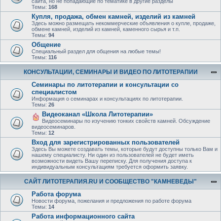
сайта, но не попадающие по тематике в другие разделы
Темы:
168
Купля, продажа, обмен камней, изделий из камней
Здесь можно размещать некоммерческие объявления о купле, продаже,
обмене камней, изделий из камней, каменного сырья и т.п.
Темы:
94
Общение
Специальный раздел для общения на любые темы!
Темы:
116
КОНСУЛЬТАЦИИ, СЕМИНАРЫ И ВИДЕО ПО ЛИТОТЕРАПИИ
Семинары по литотерапии и консультации со
специалистом
Информация о семинарах и консультациях по литотерапии.
Темы:
26
Видеоканал «Школа Литотерапии»
Видеосеминары по изучению тонких свойств камней. Обсуждение
видеосеминаров.
Темы:
12
Вход для зарегистрированных пользователей
Здесь Вы можете создавать темы, которые будут доступны только Вам и
нашему специалисту. Ни один из пользователей не будет иметь
возможности видеть Вашу переписку. Для получения доступа к
индивидуальным консультациям требуется оформить заявку.
САЙТ ЛИТОТЕРАПИЯ.RU И СООБЩЕСТВО "КАМНЕВЕДЫ"
Работа форума
Новости форума, пожелания и предложения по работе форума
Темы:
14
Работа информационного сайта