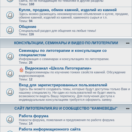
сайта, но не попадающие по тематике в другие разделы
Темы:
168
Купля, продажа, обмен камней, изделий из камней
Здесь можно размещать некоммерческие объявления о купле, продаже,
обмене камней, изделий из камней, каменного сырья и т.п.
Темы:
94
Общение
Специальный раздел для общения на любые темы!
Темы:
116
КОНСУЛЬТАЦИИ, СЕМИНАРЫ И ВИДЕО ПО ЛИТОТЕРАПИИ
Семинары по литотерапии и консультации со
специалистом
Информация о семинарах и консультациях по литотерапии.
Темы:
26
Видеоканал «Школа Литотерапии»
Видеосеминары по изучению тонких свойств камней. Обсуждение
видеосеминаров.
Темы:
12
Вход для зарегистрированных пользователей
Здесь Вы можете создавать темы, которые будут доступны только Вам и
нашему специалисту. Ни один из пользователей не будет иметь
возможности видеть Вашу переписку. Для получения доступа к
индивидуальным консультациям требуется оформить заявку.
САЙТ ЛИТОТЕРАПИЯ.RU И СООБЩЕСТВО "КАМНЕВЕДЫ"
Работа форума
Новости форума, пожелания и предложения по работе форума
Темы:
14
Работа информационного сайта