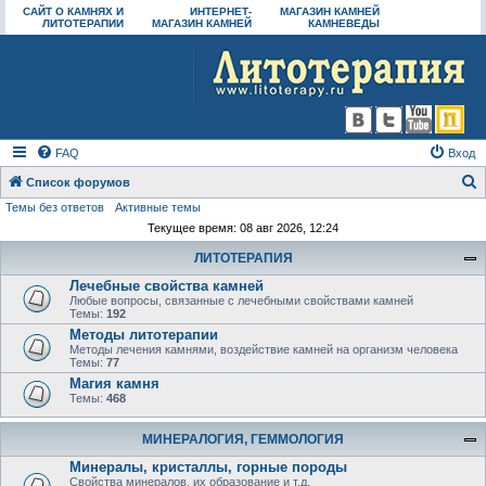
САЙТ О КАМНЯХ И
ИНТЕРНЕТ-
МАГАЗИН КАМНЕЙ
ЛИТОТЕРАПИИ
МАГАЗИН КАМНЕЙ
КАМНЕВЕДЫ
FAQ
Вход
Список форумов
Темы без ответов
Активные темы
о
Текущее время: 08 авг 2026, 12:24
и
ЛИТОТЕРАПИЯ
с
Лечебные свойства камней
к
Любые вопросы, связанные с лечебными свойствами камней
Темы:
192
Методы литотерапии
Методы лечения камнями, воздействие камней на организм человека
Темы:
77
Магия камня
Темы:
468
МИНЕРАЛОГИЯ, ГЕММОЛОГИЯ
Минералы, кристаллы, горные породы
Свойства минералов, их образование и т.д.