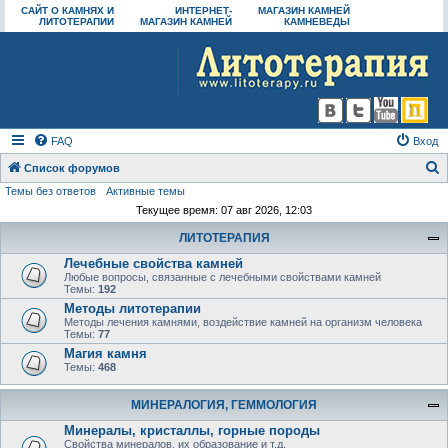
САЙТ О КАМНЯХ И
ИНТЕРНЕТ-
МАГАЗИН КАМНЕЙ
ЛИТОТЕРАПИИ
МАГАЗИН КАМНЕЙ
КАМНЕВЕДЫ
FAQ
Вход
Список форумов
Темы без ответов
Активные темы
о
Текущее время: 07 авг 2026, 12:03
и
ЛИТОТЕРАПИЯ
с
Лечебные свойства камней
к
Любые вопросы, связанные с лечебными свойствами камней
Темы:
192
Методы литотерапии
Методы лечения камнями, воздействие камней на организм человека
Темы:
77
Магия камня
Темы:
468
МИНЕРАЛОГИЯ, ГЕММОЛОГИЯ
Минералы, кристаллы, горные породы
Свойства минералов, их образование и т.д.