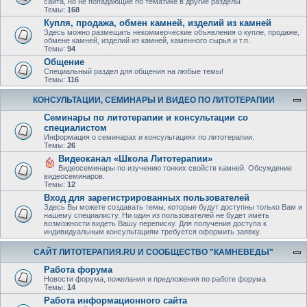
сайта, но не попадающие по тематике в другие разделы
Темы:
168
Купля, продажа, обмен камней, изделий из камней
Здесь можно размещать некоммерческие объявления о купле, продаже,
обмене камней, изделий из камней, каменного сырья и т.п.
Темы:
94
Общение
Специальный раздел для общения на любые темы!
Темы:
116
КОНСУЛЬТАЦИИ, СЕМИНАРЫ И ВИДЕО ПО ЛИТОТЕРАПИИ
Семинары по литотерапии и консультации со
специалистом
Информация о семинарах и консультациях по литотерапии.
Темы:
26
Видеоканал «Школа Литотерапии»
Видеосеминары по изучению тонких свойств камней. Обсуждение
видеосеминаров.
Темы:
12
Вход для зарегистрированных пользователей
Здесь Вы можете создавать темы, которые будут доступны только Вам и
нашему специалисту. Ни один из пользователей не будет иметь
возможности видеть Вашу переписку. Для получения доступа к
индивидуальным консультациям требуется оформить заявку.
САЙТ ЛИТОТЕРАПИЯ.RU И СООБЩЕСТВО "КАМНЕВЕДЫ"
Работа форума
Новости форума, пожелания и предложения по работе форума
Темы:
14
Работа информационного сайта