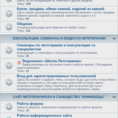
сайта, но не попадающие по тематике в другие разделы
Темы:
168
Купля, продажа, обмен камней, изделий из камней
Здесь можно размещать некоммерческие объявления о купле, продаже,
обмене камней, изделий из камней, каменного сырья и т.п.
Темы:
94
Общение
Специальный раздел для общения на любые темы!
Темы:
116
КОНСУЛЬТАЦИИ, СЕМИНАРЫ И ВИДЕО ПО ЛИТОТЕРАПИИ
Семинары по литотерапии и консультации со
специалистом
Информация о семинарах и консультациях по литотерапии.
Темы:
26
Видеоканал «Школа Литотерапии»
Видеосеминары по изучению тонких свойств камней. Обсуждение
видеосеминаров.
Темы:
12
Вход для зарегистрированных пользователей
Здесь Вы можете создавать темы, которые будут доступны только Вам и
нашему специалисту. Ни один из пользователей не будет иметь
возможности видеть Вашу переписку. Для получения доступа к
индивидуальным консультациям требуется оформить заявку.
САЙТ ЛИТОТЕРАПИЯ.RU И СООБЩЕСТВО "КАМНЕВЕДЫ"
Работа форума
Новости форума, пожелания и предложения по работе форума
Темы:
14
Работа информационного сайта