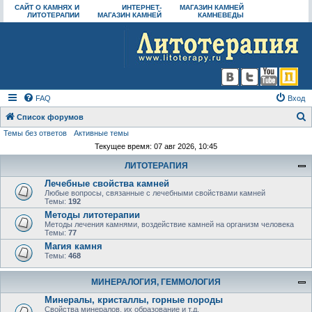
САЙТ О КАМНЯХ И
ИНТЕРНЕТ-
МАГАЗИН КАМНЕЙ
ЛИТОТЕРАПИИ
МАГАЗИН КАМНЕЙ
КАМНЕВЕДЫ
FAQ
Вход
Список форумов
Темы без ответов
Активные темы
о
Текущее время: 07 авг 2026, 10:45
и
ЛИТОТЕРАПИЯ
с
Лечебные свойства камней
к
Любые вопросы, связанные с лечебными свойствами камней
Темы:
192
Методы литотерапии
Методы лечения камнями, воздействие камней на организм человека
Темы:
77
Магия камня
Темы:
468
МИНЕРАЛОГИЯ, ГЕММОЛОГИЯ
Минералы, кристаллы, горные породы
Свойства минералов, их образование и т.д.