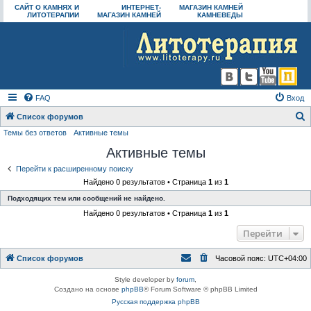
САЙТ О КАМНЯХ И
ИНТЕРНЕТ-
МАГАЗИН КАМНЕЙ
ЛИТОТЕРАПИИ
МАГАЗИН КАМНЕЙ
КАМНЕВЕДЫ
FAQ
Вход
Список форумов
Темы без ответов
Активные темы
о
Активные темы
и
с
Перейти к расширенному поиску
Найдено 0 результатов • Страница
1
из
1
к
Подходящих тем или сообщений не найдено.
Найдено 0 результатов • Страница
1
из
1
Перейти
Список форумов
Часовой пояс:
UTC+04:00
Style developer by
forum
,
Создано на основе
phpBB
® Forum Software © phpBB Limited
Русская поддержка phpBB