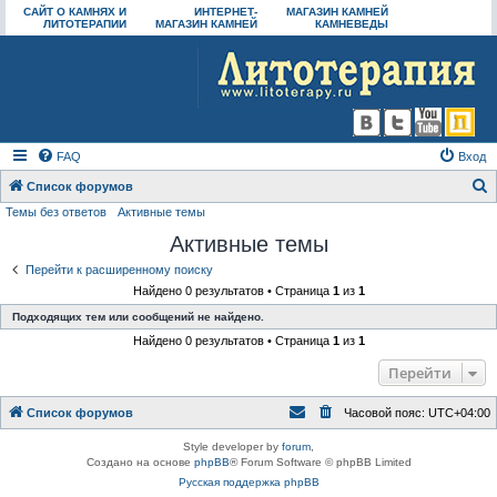
САЙТ О КАМНЯХ И
ИНТЕРНЕТ-
МАГАЗИН КАМНЕЙ
ЛИТОТЕРАПИИ
МАГАЗИН КАМНЕЙ
КАМНЕВЕДЫ
FAQ
Вход
Список форумов
Темы без ответов
Активные темы
о
Активные темы
и
с
Перейти к расширенному поиску
Найдено 0 результатов • Страница
1
из
1
к
Подходящих тем или сообщений не найдено.
Найдено 0 результатов • Страница
1
из
1
Перейти
Список форумов
Часовой пояс:
UTC+04:00
Style developer by
forum
,
Создано на основе
phpBB
® Forum Software © phpBB Limited
Русская поддержка phpBB