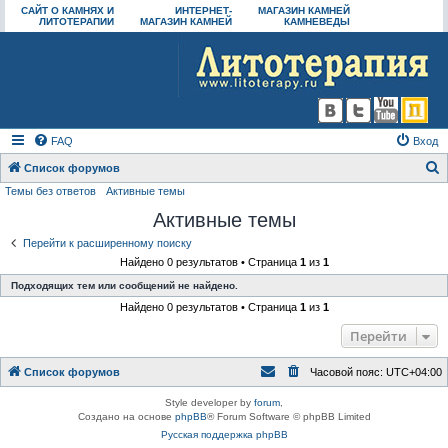
САЙТ О КАМНЯХ И
ИНТЕРНЕТ-
МАГАЗИН КАМНЕЙ
ЛИТОТЕРАПИИ
МАГАЗИН КАМНЕЙ
КАМНЕВЕДЫ
FAQ
Вход
Список форумов
Темы без ответов
Активные темы
о
Активные темы
и
с
Перейти к расширенному поиску
Найдено 0 результатов • Страница
1
из
1
к
Подходящих тем или сообщений не найдено.
Найдено 0 результатов • Страница
1
из
1
Перейти
Список форумов
Часовой пояс:
UTC+04:00
Style developer by
forum
,
Создано на основе
phpBB
® Forum Software © phpBB Limited
Русская поддержка phpBB