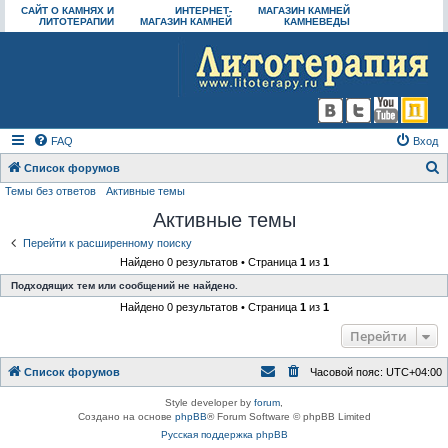
САЙТ О КАМНЯХ И
ИНТЕРНЕТ-
МАГАЗИН КАМНЕЙ
ЛИТОТЕРАПИИ
МАГАЗИН КАМНЕЙ
КАМНЕВЕДЫ
FAQ
Вход
Список форумов
Темы без ответов
Активные темы
о
Активные темы
и
с
Перейти к расширенному поиску
Найдено 0 результатов • Страница
1
из
1
к
Подходящих тем или сообщений не найдено.
Найдено 0 результатов • Страница
1
из
1
Перейти
Список форумов
Часовой пояс:
UTC+04:00
Style developer by
forum
,
Создано на основе
phpBB
® Forum Software © phpBB Limited
Русская поддержка phpBB