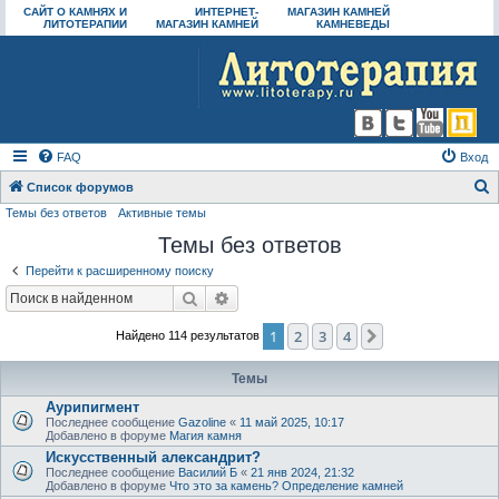
САЙТ О КАМНЯХ И
ИНТЕРНЕТ-
МАГАЗИН КАМНЕЙ
ЛИТОТЕРАПИИ
МАГАЗИН КАМНЕЙ
КАМНЕВЕДЫ
FAQ
Вход
Список форумов
Темы без ответов
Активные темы
о
Темы без ответов
и
с
Перейти к расширенному поиску
к
Поиск
Расширенный поиск
1
2
3
4
След.
Найдено 114 результатов
Темы
Аурипигмент
Последнее сообщение
Gazoline
«
11 май 2025, 10:17
Добавлено в форуме
Магия камня
Искусственный александрит?
Последнее сообщение
Василий Б
«
21 янв 2024, 21:32
Добавлено в форуме
Что это за камень? Определение камней