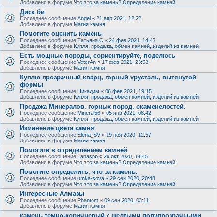
Добавлено в форуме
Что это за камень? Определение камней
Диск би
Последнее сообщение
Angel
«
21 апр 2021, 12:22
Добавлено в форуме
Магия камня
Помогите оценить камень
Последнее сообщение
Татьяна С
«
24 фев 2021, 14:47
Добавлено в форуме
Купля, продажа, обмен камней, изделий из камней
Есть мощные породы, сориентируйте, поделюсь
Последнее сообщение
VeterAn
«
17 фев 2021, 23:53
Добавлено в форуме
Магия камня
Куплю прозрачный кварц, горный хрусталь, вытянутой
формы
Последнее сообщение
Никадим
«
06 фев 2021, 19:15
Добавлено в форуме
Купля, продажа, обмен камней, изделий из камней
Продажа Минералов, горных пород, окаменелостей.
Последнее сообщение
Mineral56
«
05 янв 2021, 08:42
Добавлено в форуме
Купля, продажа, обмен камней, изделий из камней
Изменение цвета камня
Последнее сообщение
Elena_SV
«
19 ноя 2020, 12:57
Добавлено в форуме
Магия камня
Помогите в определением камней
Последнее сообщение
Lanaspb
«
29 окт 2020, 14:45
Добавлено в форуме
Что это за камень? Определение камней
Помогите определить, что за камень.
Последнее сообщение
umka-sova
«
29 сен 2020, 20:48
Добавлено в форуме
Что это за камень? Определение камней
Интересные Алмазы
Последнее сообщение
Phantom
«
09 сен 2020, 03:11
Добавлено в форуме
Магия камня
камень темно-коричневый с желтыми полупрозрачными