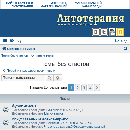
САЙТ О КАМНЯХ И
ИНТЕРНЕТ-
МАГАЗИН КАМНЕЙ
ЛИТОТЕРАПИИ
МАГАЗИН КАМНЕЙ
КАМНЕВЕДЫ
FAQ
Вход
Список форумов
Темы без ответов
Активные темы
о
Темы без ответов
и
с
Перейти к расширенному поиску
к
Поиск
Расширенный поиск
1
2
3
4
След.
Найдено 114 результатов
Темы
Аурипигмент
Последнее сообщение
Gazoline
«
11 май 2025, 10:17
Добавлено в форуме
Магия камня
Искусственный александрит?
Последнее сообщение
Василий Б
«
21 янв 2024, 21:32
Добавлено в форуме
Что это за камень? Определение камней