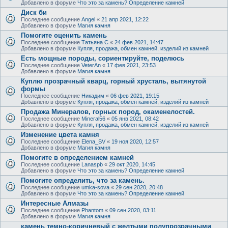
Добавлено в форуме
Что это за камень? Определение камней
Диск би
Последнее сообщение
Angel
«
21 апр 2021, 12:22
Добавлено в форуме
Магия камня
Помогите оценить камень
Последнее сообщение
Татьяна С
«
24 фев 2021, 14:47
Добавлено в форуме
Купля, продажа, обмен камней, изделий из камней
Есть мощные породы, сориентируйте, поделюсь
Последнее сообщение
VeterAn
«
17 фев 2021, 23:53
Добавлено в форуме
Магия камня
Куплю прозрачный кварц, горный хрусталь, вытянутой
формы
Последнее сообщение
Никадим
«
06 фев 2021, 19:15
Добавлено в форуме
Купля, продажа, обмен камней, изделий из камней
Продажа Минералов, горных пород, окаменелостей.
Последнее сообщение
Mineral56
«
05 янв 2021, 08:42
Добавлено в форуме
Купля, продажа, обмен камней, изделий из камней
Изменение цвета камня
Последнее сообщение
Elena_SV
«
19 ноя 2020, 12:57
Добавлено в форуме
Магия камня
Помогите в определением камней
Последнее сообщение
Lanaspb
«
29 окт 2020, 14:45
Добавлено в форуме
Что это за камень? Определение камней
Помогите определить, что за камень.
Последнее сообщение
umka-sova
«
29 сен 2020, 20:48
Добавлено в форуме
Что это за камень? Определение камней
Интересные Алмазы
Последнее сообщение
Phantom
«
09 сен 2020, 03:11
Добавлено в форуме
Магия камня
камень темно-коричневый с желтыми полупрозрачными