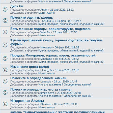
Добавлено в форуме
Что это за камень? Определение камней
Диск би
Последнее сообщение
Angel
«
21 апр 2021, 12:22
Добавлено в форуме
Магия камня
Помогите оценить камень
Последнее сообщение
Татьяна С
«
24 фев 2021, 14:47
Добавлено в форуме
Купля, продажа, обмен камней, изделий из камней
Есть мощные породы, сориентируйте, поделюсь
Последнее сообщение
VeterAn
«
17 фев 2021, 23:53
Добавлено в форуме
Магия камня
Куплю прозрачный кварц, горный хрусталь, вытянутой
формы
Последнее сообщение
Никадим
«
06 фев 2021, 19:15
Добавлено в форуме
Купля, продажа, обмен камней, изделий из камней
Продажа Минералов, горных пород, окаменелостей.
Последнее сообщение
Mineral56
«
05 янв 2021, 08:42
Добавлено в форуме
Купля, продажа, обмен камней, изделий из камней
Изменение цвета камня
Последнее сообщение
Elena_SV
«
19 ноя 2020, 12:57
Добавлено в форуме
Магия камня
Помогите в определением камней
Последнее сообщение
Lanaspb
«
29 окт 2020, 14:45
Добавлено в форуме
Что это за камень? Определение камней
Помогите определить, что за камень.
Последнее сообщение
umka-sova
«
29 сен 2020, 20:48
Добавлено в форуме
Что это за камень? Определение камней
Интересные Алмазы
Последнее сообщение
Phantom
«
09 сен 2020, 03:11
Добавлено в форуме
Магия камня
камень темно-коричневый с желтыми полупрозрачными