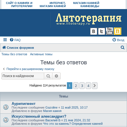
САЙТ О КАМНЯХ И
ИНТЕРНЕТ-
МАГАЗИН КАМНЕЙ
ЛИТОТЕРАПИИ
МАГАЗИН КАМНЕЙ
КАМНЕВЕДЫ
FAQ
Вход
Список форумов
Темы без ответов
Активные темы
о
Темы без ответов
и
с
Перейти к расширенному поиску
к
Поиск
Расширенный поиск
1
2
3
4
След.
Найдено 114 результатов
Темы
Аурипигмент
Последнее сообщение
Gazoline
«
11 май 2025, 10:17
Добавлено в форуме
Магия камня
Искусственный александрит?
Последнее сообщение
Василий Б
«
21 янв 2024, 21:32
Добавлено в форуме
Что это за камень? Определение камней