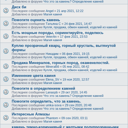
Добавлено в форуме
Что это за камень? Определение камней
Диск би
Последнее сообщение
Angel
«
21 апр 2021, 12:22
Добавлено в форуме
Магия камня
Помогите оценить камень
Последнее сообщение
Татьяна С
«
24 фев 2021, 14:47
Добавлено в форуме
Купля, продажа, обмен камней, изделий из камней
Есть мощные породы, сориентируйте, поделюсь
Последнее сообщение
VeterAn
«
17 фев 2021, 23:53
Добавлено в форуме
Магия камня
Куплю прозрачный кварц, горный хрусталь, вытянутой
формы
Последнее сообщение
Никадим
«
06 фев 2021, 19:15
Добавлено в форуме
Купля, продажа, обмен камней, изделий из камней
Продажа Минералов, горных пород, окаменелостей.
Последнее сообщение
Mineral56
«
05 янв 2021, 08:42
Добавлено в форуме
Купля, продажа, обмен камней, изделий из камней
Изменение цвета камня
Последнее сообщение
Elena_SV
«
19 ноя 2020, 12:57
Добавлено в форуме
Магия камня
Помогите в определением камней
Последнее сообщение
Lanaspb
«
29 окт 2020, 14:45
Добавлено в форуме
Что это за камень? Определение камней
Помогите определить, что за камень.
Последнее сообщение
umka-sova
«
29 сен 2020, 20:48
Добавлено в форуме
Что это за камень? Определение камней
Интересные Алмазы
Последнее сообщение
Phantom
«
09 сен 2020, 03:11
Добавлено в форуме
Магия камня
камень темно-коричневый с желтыми полупрозрачными