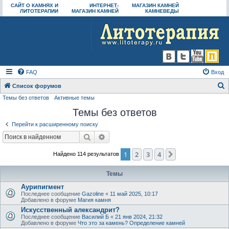
САЙТ О КАМНЯХ И
ИНТЕРНЕТ-
МАГАЗИН КАМНЕЙ
ЛИТОТЕРАПИИ
МАГАЗИН КАМНЕЙ
КАМНЕВЕДЫ
FAQ
Вход
Список форумов
Темы без ответов
Активные темы
о
Темы без ответов
и
с
Перейти к расширенному поиску
к
Поиск
Расширенный поиск
1
2
3
4
След.
Найдено 114 результатов
Темы
Аурипигмент
Последнее сообщение
Gazoline
«
11 май 2025, 10:17
Добавлено в форуме
Магия камня
Искусственный александрит?
Последнее сообщение
Василий Б
«
21 янв 2024, 21:32
Добавлено в форуме
Что это за камень? Определение камней