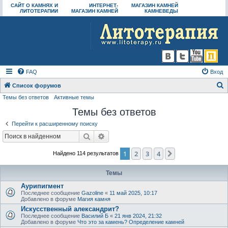
САЙТ О КАМНЯХ И
ИНТЕРНЕТ-
МАГАЗИН КАМНЕЙ
ЛИТОТЕРАПИИ
МАГАЗИН КАМНЕЙ
КАМНЕВЕДЫ
FAQ
Вход
Список форумов
Темы без ответов
Активные темы
о
Темы без ответов
и
с
Перейти к расширенному поиску
к
Поиск
Расширенный поиск
1
2
3
4
След.
Найдено 114 результатов
Темы
Аурипигмент
Последнее сообщение
Gazoline
«
11 май 2025, 10:17
Добавлено в форуме
Магия камня
Искусственный александрит?
Последнее сообщение
Василий Б
«
21 янв 2024, 21:32
Добавлено в форуме
Что это за камень? Определение камней