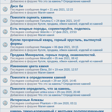
Добавлено в форуме
Что это за камень? Определение камней
Диск би
Последнее сообщение
Angel
«
21 апр 2021, 12:22
Добавлено в форуме
Магия камня
Помогите оценить камень
Последнее сообщение
Татьяна С
«
24 фев 2021, 14:47
Добавлено в форуме
Купля, продажа, обмен камней, изделий из камней
Есть мощные породы, сориентируйте, поделюсь
Последнее сообщение
VeterAn
«
17 фев 2021, 23:53
Добавлено в форуме
Магия камня
Куплю прозрачный кварц, горный хрусталь, вытянутой
формы
Последнее сообщение
Никадим
«
06 фев 2021, 19:15
Добавлено в форуме
Купля, продажа, обмен камней, изделий из камней
Продажа Минералов, горных пород, окаменелостей.
Последнее сообщение
Mineral56
«
05 янв 2021, 08:42
Добавлено в форуме
Купля, продажа, обмен камней, изделий из камней
Изменение цвета камня
Последнее сообщение
Elena_SV
«
19 ноя 2020, 12:57
Добавлено в форуме
Магия камня
Помогите в определением камней
Последнее сообщение
Lanaspb
«
29 окт 2020, 14:45
Добавлено в форуме
Что это за камень? Определение камней
Помогите определить, что за камень.
Последнее сообщение
umka-sova
«
29 сен 2020, 20:48
Добавлено в форуме
Что это за камень? Определение камней
Интересные Алмазы
Последнее сообщение
Phantom
«
09 сен 2020, 03:11
Добавлено в форуме
Магия камня
камень темно-коричневый с желтыми полупрозрачными