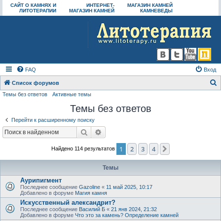
САЙТ О КАМНЯХ И
ИНТЕРНЕТ-
МАГАЗИН КАМНЕЙ
ЛИТОТЕРАПИИ
МАГАЗИН КАМНЕЙ
КАМНЕВЕДЫ
FAQ
Вход
Список форумов
Темы без ответов
Активные темы
о
Темы без ответов
и
с
Перейти к расширенному поиску
к
Поиск
Расширенный поиск
1
2
3
4
След.
Найдено 114 результатов
Темы
Аурипигмент
Последнее сообщение
Gazoline
«
11 май 2025, 10:17
Добавлено в форуме
Магия камня
Искусственный александрит?
Последнее сообщение
Василий Б
«
21 янв 2024, 21:32
Добавлено в форуме
Что это за камень? Определение камней