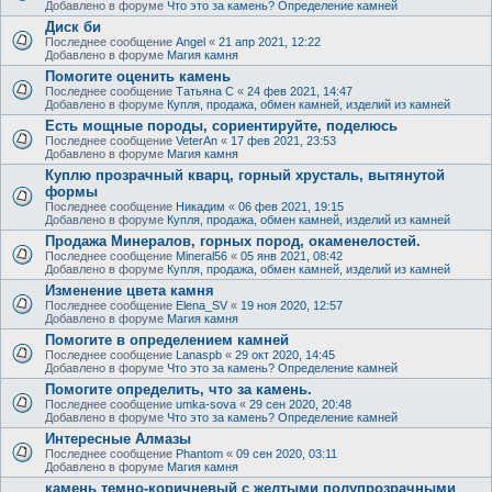
Добавлено в форуме
Что это за камень? Определение камней
Диск би
Последнее сообщение
Angel
«
21 апр 2021, 12:22
Добавлено в форуме
Магия камня
Помогите оценить камень
Последнее сообщение
Татьяна С
«
24 фев 2021, 14:47
Добавлено в форуме
Купля, продажа, обмен камней, изделий из камней
Есть мощные породы, сориентируйте, поделюсь
Последнее сообщение
VeterAn
«
17 фев 2021, 23:53
Добавлено в форуме
Магия камня
Куплю прозрачный кварц, горный хрусталь, вытянутой
формы
Последнее сообщение
Никадим
«
06 фев 2021, 19:15
Добавлено в форуме
Купля, продажа, обмен камней, изделий из камней
Продажа Минералов, горных пород, окаменелостей.
Последнее сообщение
Mineral56
«
05 янв 2021, 08:42
Добавлено в форуме
Купля, продажа, обмен камней, изделий из камней
Изменение цвета камня
Последнее сообщение
Elena_SV
«
19 ноя 2020, 12:57
Добавлено в форуме
Магия камня
Помогите в определением камней
Последнее сообщение
Lanaspb
«
29 окт 2020, 14:45
Добавлено в форуме
Что это за камень? Определение камней
Помогите определить, что за камень.
Последнее сообщение
umka-sova
«
29 сен 2020, 20:48
Добавлено в форуме
Что это за камень? Определение камней
Интересные Алмазы
Последнее сообщение
Phantom
«
09 сен 2020, 03:11
Добавлено в форуме
Магия камня
камень темно-коричневый с желтыми полупрозрачными