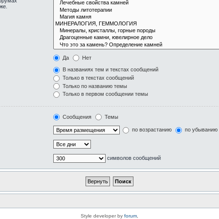
форумах
же.
Да
Нет
В названиях тем и текстах сообщений
Только в текстах сообщений
Только по названию темы
Только в первом сообщении темы
Сообщения
Темы
по возрастанию
по убыванию
символов сообщений
Style developer by
forum
,