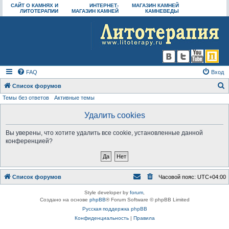
САЙТ О КАМНЯХ И
ИНТЕРНЕТ-
МАГАЗИН КАМНЕЙ
ЛИТОТЕРАПИИ
МАГАЗИН КАМНЕЙ
КАМНЕВЕДЫ
FAQ
Вход
Список форумов
Темы без ответов
Активные темы
о
и
Удалить cookies
с
Вы уверены, что хотите удалить все cookie, установленные данной
к
конференцией?
Список форумов
Часовой пояс:
UTC+04:00
Style developer by
forum
,
Создано на основе
phpBB
® Forum Software © phpBB Limited
Русская поддержка phpBB
Конфиденциальность
|
Правила