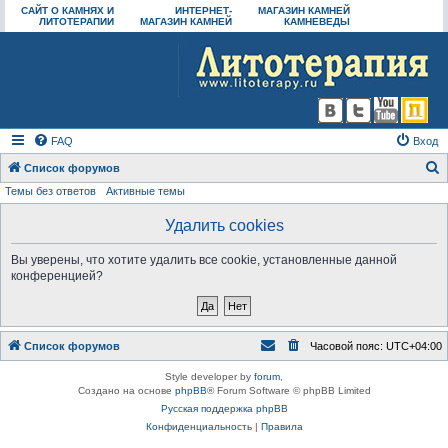
САЙТ О КАМНЯХ И
ИНТЕРНЕТ-
МАГАЗИН КАМНЕЙ
ЛИТОТЕРАПИИ
МАГАЗИН КАМНЕЙ
КАМНЕВЕДЫ
FAQ
Вход
Список форумов
Темы без ответов
Активные темы
о
и
Удалить cookies
с
Вы уверены, что хотите удалить все cookie, установленные данной
к
конференцией?
Список форумов
Часовой пояс:
UTC+04:00
Style developer by
forum
,
Создано на основе
phpBB
® Forum Software © phpBB Limited
Русская поддержка phpBB
Конфиденциальность
|
Правила