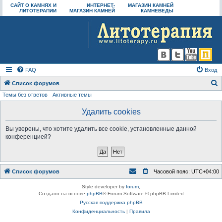
САЙТ О КАМНЯХ И
ИНТЕРНЕТ-
МАГАЗИН КАМНЕЙ
ЛИТОТЕРАПИИ
МАГАЗИН КАМНЕЙ
КАМНЕВЕДЫ
FAQ
Вход
Список форумов
Темы без ответов
Активные темы
о
и
Удалить cookies
с
Вы уверены, что хотите удалить все cookie, установленные данной
к
конференцией?
Список форумов
Часовой пояс:
UTC+04:00
Style developer by
forum
,
Создано на основе
phpBB
® Forum Software © phpBB Limited
Русская поддержка phpBB
Конфиденциальность
|
Правила