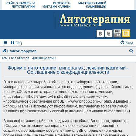
САЙТ О КАМНЯХ И
ИНТЕРНЕТ-
МАГАЗИН КАМНЕЙ
ЛИТОТЕРАПИИ
МАГАЗИН КАМНЕЙ
КАМНЕВЕДЫ
FAQ
Вход
Список форумов
Темы без ответов
Активные темы
о
и
Форум о литотерапии, минералах, лечении камнями -
Соглашение о конфиденциальности
с
к
Это соглашение подробно объясняет, как «Форум о литотерапии,
минералах, лечении камнями» и его подразделения (в дальнейшем «мы»,
«наш», «Форум о литотерапии, минералах, лечении камнями»,
«https://forum.lithotherapy.ru») и phpBB (в дальнейшем «они»,
«программное обеспечение phpBB», «www.phpbb.com», «phpBB Limited»,
«phpBB Teams») используют информацию, полученную во время любой
из ваших пользовательских сессий (в дальнейшем «ваша информация»).
Ваша информация собирается двумя способами. Во-первых, просмотр
«Форум о литотерапии, минералах, лечении камнями» приведёт к
созданию программным обеспечением phpBB определённого числа
cookies (небольшие текстовые файлы, загружаемые в папку временных