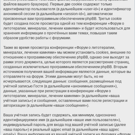
файлов вашего браузера). Первые две cookie содержат только
идентификатор пользователя (в дальнейшем «user-id») и идентификатор
анонимной сессии (в дальнейшем «session-id»), автоматически
присвоенные вам программным обеспечением phpBB. Третья cookie
будет создана после просмотра одной из тем конференции «Форум о
литотерапии, минералах, лечении камнями» и будет использоваться для
хранения информации о прочтённых вами темах, повышая таким
образом удобство работы с форумами.
Также во время просмотра конференции «Форум о литотерапии,
минералах, лечении камнями» мы можем установить cookies, внешние по
отношению к программному обеспечению phpBB, однако они выходят за
рамки этого документа, целью которого является рассмотрение страниц,
созданных исключительно программным обеспечением phpBB. Вторым
источником получения вашей информации являются данные, которые вы
отправляете на форум. Этими данными могут быть, но не
исчерпываются, следующие данные: сообщения, размещённые под
учётной записью Гостя (в дальнейшем «анонимные сообщения»),
данные, указанные при регистрации в конференции «Форум о
литотерапии, минералах, лечении камнями» (в дальнейшем «ваша
учётная запись») и сообщения, оставленные вами после регистрации и
авторизации (в дальнейшем «ваши сообщения»).
Ваша учётная запись будет содержать, как минимум, однозначно
идентифицируемое имя (в дальнейшем «ваше имя пользователя»),
индивидуальный пароль для входа под вашей учётной записью (далее
«ваш пароль») и реальный адрес email (в дальнейшем «ваш адрес
email»). Ваша информация из вашей учётной записи на форумах «Форум