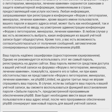
о литотерапии, минералах, лечении камнями» охраняется законами о
защите компьютерной информации, применяемыми в стране,
предоставляющей нам услуги хостинга. Любая информация,
запрашиваемая при регистрации в конференции «Форум о литотерапии,
минералах, лечении камнями», кроме вашего имени пользователя,
вашего пароля и вашего адреса email, может быть как необходимой, так и
необязательной ко вводу, на усмотрение администрации конференции
«Форум о литотерапии, минералах, лечении камнями». В любом случае у
вас есть возможность выбрать, какая информация из вашей учётной
записи будет общедоступна. Кроме того, у вас есть возможность
согласиться/отказаться от получения сообщений, автоматически
сгенерированных программным обеспечением phpBB.
Ваш пароль надёжно зашифрован (односторонним хэшированием).
Однако не рекомендуется использовать этот же самый пароль,
регистрируясь на других сайтах. Ваш пароль является средством доступа
к вашей учётной записи на форумах «Форум о литотерапии, минералах,
лечении камнями», пожалуйста, храните его в тайне, ни при каких
обстоятельствах ни представители «Форум о литотерапии, минералах,
лечении камнями», ни phpBB Limited, ни другое третье лицо не вправе
спрашивать ваш пароль. В случае, если вы забудете ваш пароль к вашей
учётной записи, вы сможете воспользоваться функцией восстановления
пароля «Забыли пароль?», предусмотренной программным
обеспечением phpBB. Вам будет необходимо ввести ваше имя
пользователя и ваш адрес email, после чего программное обеспечение
phpBB сгенерирует вам новый пароль для вашей учётной записи.