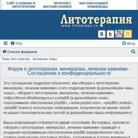
САЙТ О КАМНЯХ И
ИНТЕРНЕТ-
МАГАЗИН КАМНЕЙ
ЛИТОТЕРАПИИ
МАГАЗИН КАМНЕЙ
КАМНЕВЕДЫ
FAQ
Вход
Список форумов
Темы без ответов
Активные темы
о
и
Форум о литотерапии, минералах, лечении камнями -
Соглашение о конфиденциальности
с
к
Это соглашение подробно объясняет, как «Форум о литотерапии,
минералах, лечении камнями» и его подразделения (в дальнейшем «мы»,
«наш», «Форум о литотерапии, минералах, лечении камнями»,
«https://forum.lithotherapy.ru») и phpBB (в дальнейшем «они»,
«программное обеспечение phpBB», «www.phpbb.com», «phpBB Limited»,
«phpBB Teams») используют информацию, полученную во время любой
из ваших пользовательских сессий (в дальнейшем «ваша информация»).
Ваша информация собирается двумя способами. Во-первых, просмотр
«Форум о литотерапии, минералах, лечении камнями» приведёт к
созданию программным обеспечением phpBB определённого числа
cookies (небольшие текстовые файлы, загружаемые в папку временных