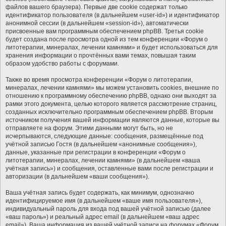
файлов вашего браузера). Первые две cookie содержат только
идентификатор пользователя (в дальнейшем «user-id») и идентификатор
анонимной сессии (в дальнейшем «session-id»), автоматически
присвоенные вам программным обеспечением phpBB. Третья cookie
будет создана после просмотра одной из тем конференции «Форум о
литотерапии, минералах, лечении камнями» и будет использоваться для
хранения информации о прочтённых вами темах, повышая таким
образом удобство работы с форумами.
Также во время просмотра конференции «Форум о литотерапии,
минералах, лечении камнями» мы можем установить cookies, внешние по
отношению к программному обеспечению phpBB, однако они выходят за
рамки этого документа, целью которого является рассмотрение страниц,
созданных исключительно программным обеспечением phpBB. Вторым
источником получения вашей информации являются данные, которые вы
отправляете на форум. Этими данными могут быть, но не
исчерпываются, следующие данные: сообщения, размещённые под
учётной записью Гостя (в дальнейшем «анонимные сообщения»),
данные, указанные при регистрации в конференции «Форум о
литотерапии, минералах, лечении камнями» (в дальнейшем «ваша
учётная запись») и сообщения, оставленные вами после регистрации и
авторизации (в дальнейшем «ваши сообщения»).
Ваша учётная запись будет содержать, как минимум, однозначно
идентифицируемое имя (в дальнейшем «ваше имя пользователя»),
индивидуальный пароль для входа под вашей учётной записью (далее
«ваш пароль») и реальный адрес email (в дальнейшем «ваш адрес
email»). Ваша информация из вашей учётной записи на форумах «Форум