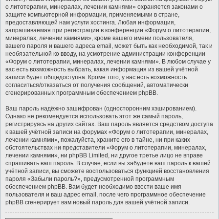
о литотерапии, минералах, лечении камнями» охраняется законами о
защите компьютерной информации, применяемыми в стране,
предоставляющей нам услуги хостинга. Любая информация,
запрашиваемая при регистрации в конференции «Форум о литотерапии,
минералах, лечении камнями», кроме вашего имени пользователя,
вашего пароля и вашего адреса email, может быть как необходимой, так и
необязательной ко вводу, на усмотрение администрации конференции
«Форум о литотерапии, минералах, лечении камнями». В любом случае у
вас есть возможность выбрать, какая информация из вашей учётной
записи будет общедоступна. Кроме того, у вас есть возможность
согласиться/отказаться от получения сообщений, автоматически
сгенерированных программным обеспечением phpBB.
Ваш пароль надёжно зашифрован (односторонним хэшированием).
Однако не рекомендуется использовать этот же самый пароль,
регистрируясь на других сайтах. Ваш пароль является средством доступа
к вашей учётной записи на форумах «Форум о литотерапии, минералах,
лечении камнями», пожалуйста, храните его в тайне, ни при каких
обстоятельствах ни представители «Форум о литотерапии, минералах,
лечении камнями», ни phpBB Limited, ни другое третье лицо не вправе
спрашивать ваш пароль. В случае, если вы забудете ваш пароль к вашей
учётной записи, вы сможете воспользоваться функцией восстановления
пароля «Забыли пароль?», предусмотренной программным
обеспечением phpBB. Вам будет необходимо ввести ваше имя
пользователя и ваш адрес email, после чего программное обеспечение
phpBB сгенерирует вам новый пароль для вашей учётной записи.