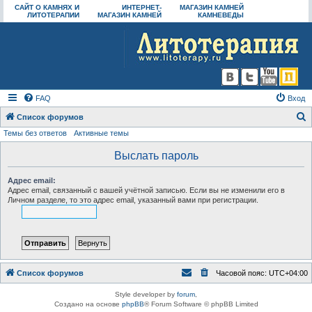
САЙТ О КАМНЯХ И
ИНТЕРНЕТ-
МАГАЗИН КАМНЕЙ
ЛИТОТЕРАПИИ
МАГАЗИН КАМНЕЙ
КАМНЕВЕДЫ
FAQ
Вход
Список форумов
Темы без ответов
Активные темы
о
и
Выслать пароль
с
Адрес email:
к
Адрес email, связанный с вашей учётной записью. Если вы не изменили его в
Личном разделе, то это адрес email, указанный вами при регистрации.
Список форумов
Часовой пояс:
UTC+04:00
Style developer by
forum
,
Создано на основе
phpBB
® Forum Software © phpBB Limited