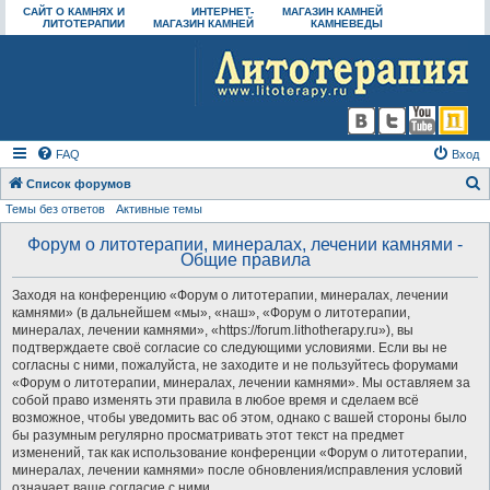
САЙТ О КАМНЯХ И
ИНТЕРНЕТ-
МАГАЗИН КАМНЕЙ
ЛИТОТЕРАПИИ
МАГАЗИН КАМНЕЙ
КАМНЕВЕДЫ
FAQ
Вход
Список форумов
Темы без ответов
Активные темы
о
и
Форум о литотерапии, минералах, лечении камнями -
Общие правила
с
к
Заходя на конференцию «Форум о литотерапии, минералах, лечении
камнями» (в дальнейшем «мы», «наш», «Форум о литотерапии,
минералах, лечении камнями», «https://forum.lithotherapy.ru»), вы
подтверждаете своё согласие со следующими условиями. Если вы не
согласны с ними, пожалуйста, не заходите и не пользуйтесь форумами
«Форум о литотерапии, минералах, лечении камнями». Мы оставляем за
собой право изменять эти правила в любое время и сделаем всё
возможное, чтобы уведомить вас об этом, однако с вашей стороны было
бы разумным регулярно просматривать этот текст на предмет
изменений, так как использование конференции «Форум о литотерапии,
минералах, лечении камнями» после обновления/исправления условий
означает ваше согласие с ними.