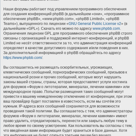
Наши форумы работают под управлением программного обеспечения
для создания конференций phpBB (в дальнейшем «они», «программное
обеспечение phpBB», «www.phpbb.com», «phpBB Limited», «phpBB
Teams»), выпущенного по лицензии «
GNU General Public License v2
» (в
дальнейшем «GPL»). Скачать его можно по адресу
www.phpbb.com
.
Ограничения лицензии GPL для программного обеспечения phpBB строго
связаны с организацией и поддержкой интернет-конференций, и phpBB
Limited не несёт ответственности за то, что администрация конференций
определяет в качестве допустимого содержания и/или поведения в них.
За дополнительной информацией о phpBB обращайтесь по адресу
https://www.phpbb.com/
.
Вы соглашаетесь не размещать оскорбительных, угрожающих,
клеветнических сообщений, порнографических сообщений, призывов к
национальной розни и прочих сообщений, которые могут нарушить
законы вашей страны, страны, которая предоставляет услуги хостинга
для форумов «Форум о литотерапии, минералах, лечении камнями» или
международное право. Попытки размещения таких сообщений могут
привести к вашему немедленному отключению от конференции, при этом
ваш провайдер будет поставлен в известность, если мы сочтём это
нужным. IP-адреса всех сообщений сохраняются для возможности
проведения такой политики. Вы соглашаетесь с тем, что администраторы
форумов «Форум о литотерапии, минералах, лечении камнями» имеют
право удалить, отредактировать, перенести или закрыть любую тему в
любое время по своему усмотрению. Как пользователь вы согласны с тем,
что введённая вами информация будет храниться в базе данных. Хотя
эта информация не будет открыта третьим лицам без вашего