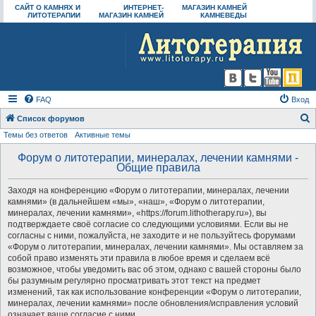
САЙТ О КАМНЯХ И
ИНТЕРНЕТ-
МАГАЗИН КАМНЕЙ
ЛИТОТЕРАПИИ
МАГАЗИН КАМНЕЙ
КАМНЕВЕДЫ
FAQ
Вход
Список форумов
Темы без ответов
Активные темы
о
и
Форум о литотерапии, минералах, лечении камнями -
Общие правила
с
к
Заходя на конференцию «Форум о литотерапии, минералах, лечении
камнями» (в дальнейшем «мы», «наш», «Форум о литотерапии,
минералах, лечении камнями», «https://forum.lithotherapy.ru»), вы
подтверждаете своё согласие со следующими условиями. Если вы не
согласны с ними, пожалуйста, не заходите и не пользуйтесь форумами
«Форум о литотерапии, минералах, лечении камнями». Мы оставляем за
собой право изменять эти правила в любое время и сделаем всё
возможное, чтобы уведомить вас об этом, однако с вашей стороны было
бы разумным регулярно просматривать этот текст на предмет
изменений, так как использование конференции «Форум о литотерапии,
минералах, лечении камнями» после обновления/исправления условий
означает ваше согласие с ними.