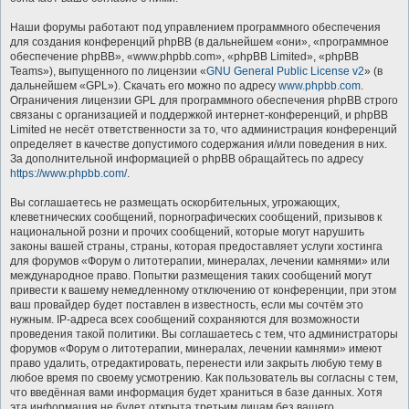
Наши форумы работают под управлением программного обеспечения
для создания конференций phpBB (в дальнейшем «они», «программное
обеспечение phpBB», «www.phpbb.com», «phpBB Limited», «phpBB
Teams»), выпущенного по лицензии «
GNU General Public License v2
» (в
дальнейшем «GPL»). Скачать его можно по адресу
www.phpbb.com
.
Ограничения лицензии GPL для программного обеспечения phpBB строго
связаны с организацией и поддержкой интернет-конференций, и phpBB
Limited не несёт ответственности за то, что администрация конференций
определяет в качестве допустимого содержания и/или поведения в них.
За дополнительной информацией о phpBB обращайтесь по адресу
https://www.phpbb.com/
.
Вы соглашаетесь не размещать оскорбительных, угрожающих,
клеветнических сообщений, порнографических сообщений, призывов к
национальной розни и прочих сообщений, которые могут нарушить
законы вашей страны, страны, которая предоставляет услуги хостинга
для форумов «Форум о литотерапии, минералах, лечении камнями» или
международное право. Попытки размещения таких сообщений могут
привести к вашему немедленному отключению от конференции, при этом
ваш провайдер будет поставлен в известность, если мы сочтём это
нужным. IP-адреса всех сообщений сохраняются для возможности
проведения такой политики. Вы соглашаетесь с тем, что администраторы
форумов «Форум о литотерапии, минералах, лечении камнями» имеют
право удалить, отредактировать, перенести или закрыть любую тему в
любое время по своему усмотрению. Как пользователь вы согласны с тем,
что введённая вами информация будет храниться в базе данных. Хотя
эта информация не будет открыта третьим лицам без вашего