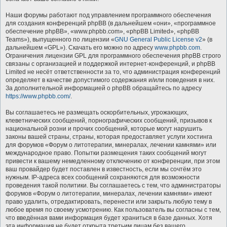
Наши форумы работают под управлением программного обеспечения
для создания конференций phpBB (в дальнейшем «они», «программное
обеспечение phpBB», «www.phpbb.com», «phpBB Limited», «phpBB
Teams»), выпущенного по лицензии «
GNU General Public License v2
» (в
дальнейшем «GPL»). Скачать его можно по адресу
www.phpbb.com
.
Ограничения лицензии GPL для программного обеспечения phpBB строго
связаны с организацией и поддержкой интернет-конференций, и phpBB
Limited не несёт ответственности за то, что администрация конференций
определяет в качестве допустимого содержания и/или поведения в них.
За дополнительной информацией о phpBB обращайтесь по адресу
https://www.phpbb.com/
.
Вы соглашаетесь не размещать оскорбительных, угрожающих,
клеветнических сообщений, порнографических сообщений, призывов к
национальной розни и прочих сообщений, которые могут нарушить
законы вашей страны, страны, которая предоставляет услуги хостинга
для форумов «Форум о литотерапии, минералах, лечении камнями» или
международное право. Попытки размещения таких сообщений могут
привести к вашему немедленному отключению от конференции, при этом
ваш провайдер будет поставлен в известность, если мы сочтём это
нужным. IP-адреса всех сообщений сохраняются для возможности
проведения такой политики. Вы соглашаетесь с тем, что администраторы
форумов «Форум о литотерапии, минералах, лечении камнями» имеют
право удалить, отредактировать, перенести или закрыть любую тему в
любое время по своему усмотрению. Как пользователь вы согласны с тем,
что введённая вами информация будет храниться в базе данных. Хотя
эта информация не будет открыта третьим лицам без вашего