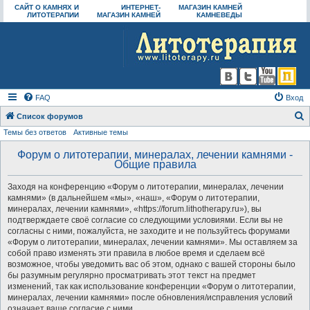
САЙТ О КАМНЯХ И
ИНТЕРНЕТ-
МАГАЗИН КАМНЕЙ
ЛИТОТЕРАПИИ
МАГАЗИН КАМНЕЙ
КАМНЕВЕДЫ
FAQ
Вход
Список форумов
Темы без ответов
Активные темы
о
и
Форум о литотерапии, минералах, лечении камнями -
Общие правила
с
к
Заходя на конференцию «Форум о литотерапии, минералах, лечении
камнями» (в дальнейшем «мы», «наш», «Форум о литотерапии,
минералах, лечении камнями», «https://forum.lithotherapy.ru»), вы
подтверждаете своё согласие со следующими условиями. Если вы не
согласны с ними, пожалуйста, не заходите и не пользуйтесь форумами
«Форум о литотерапии, минералах, лечении камнями». Мы оставляем за
собой право изменять эти правила в любое время и сделаем всё
возможное, чтобы уведомить вас об этом, однако с вашей стороны было
бы разумным регулярно просматривать этот текст на предмет
изменений, так как использование конференции «Форум о литотерапии,
минералах, лечении камнями» после обновления/исправления условий
означает ваше согласие с ними.