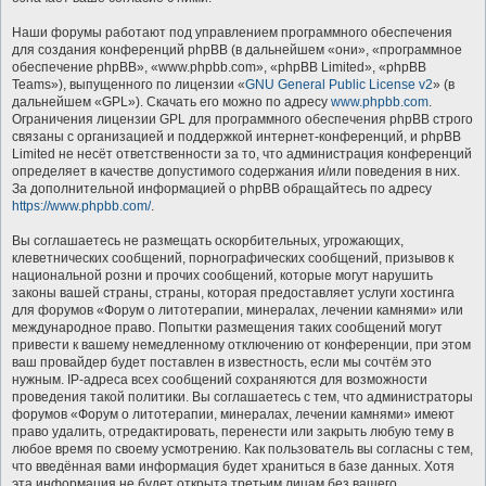
Наши форумы работают под управлением программного обеспечения
для создания конференций phpBB (в дальнейшем «они», «программное
обеспечение phpBB», «www.phpbb.com», «phpBB Limited», «phpBB
Teams»), выпущенного по лицензии «
GNU General Public License v2
» (в
дальнейшем «GPL»). Скачать его можно по адресу
www.phpbb.com
.
Ограничения лицензии GPL для программного обеспечения phpBB строго
связаны с организацией и поддержкой интернет-конференций, и phpBB
Limited не несёт ответственности за то, что администрация конференций
определяет в качестве допустимого содержания и/или поведения в них.
За дополнительной информацией о phpBB обращайтесь по адресу
https://www.phpbb.com/
.
Вы соглашаетесь не размещать оскорбительных, угрожающих,
клеветнических сообщений, порнографических сообщений, призывов к
национальной розни и прочих сообщений, которые могут нарушить
законы вашей страны, страны, которая предоставляет услуги хостинга
для форумов «Форум о литотерапии, минералах, лечении камнями» или
международное право. Попытки размещения таких сообщений могут
привести к вашему немедленному отключению от конференции, при этом
ваш провайдер будет поставлен в известность, если мы сочтём это
нужным. IP-адреса всех сообщений сохраняются для возможности
проведения такой политики. Вы соглашаетесь с тем, что администраторы
форумов «Форум о литотерапии, минералах, лечении камнями» имеют
право удалить, отредактировать, перенести или закрыть любую тему в
любое время по своему усмотрению. Как пользователь вы согласны с тем,
что введённая вами информация будет храниться в базе данных. Хотя
эта информация не будет открыта третьим лицам без вашего