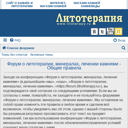
САЙТ О КАМНЯХ И
ИНТЕРНЕТ-
МАГАЗИН КАМНЕЙ
ЛИТОТЕРАПИИ
МАГАЗИН КАМНЕЙ
КАМНЕВЕДЫ
FAQ
Вход
Список форумов
Темы без ответов
Активные темы
о
и
Форум о литотерапии, минералах, лечении камнями -
Общие правила
с
к
Заходя на конференцию «Форум о литотерапии, минералах, лечении
камнями» (в дальнейшем «мы», «наш», «Форум о литотерапии,
минералах, лечении камнями», «https://forum.lithotherapy.ru»), вы
подтверждаете своё согласие со следующими условиями. Если вы не
согласны с ними, пожалуйста, не заходите и не пользуйтесь форумами
«Форум о литотерапии, минералах, лечении камнями». Мы оставляем за
собой право изменять эти правила в любое время и сделаем всё
возможное, чтобы уведомить вас об этом, однако с вашей стороны было
бы разумным регулярно просматривать этот текст на предмет
изменений, так как использование конференции «Форум о литотерапии,
минералах, лечении камнями» после обновления/исправления условий
означает ваше согласие с ними.