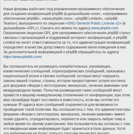
Наши форумы работают под управлением программного обеспечения
для создания конференций phpBB (в дальнейшем «они», «программное
обеспечение phpBB», «www.phpbb.com», «phpBB Limited», «phpBB
Teams»), выпущенного по лицензии «
GNU General Public License v2
» (в
дальнейшем «GPL»). Скачать его можно по адресу
www.phpbb.com
.
Ограничения лицензии GPL для программного обеспечения phpBB строго
связаны с организацией и поддержкой интернет-конференций, и phpBB
Limited не несёт ответственности за то, что администрация конференций
определяет в качестве допустимого содержания и/или поведения в них.
За дополнительной информацией о phpBB обращайтесь по адресу
https://www.phpbb.com/
.
Вы соглашаетесь не размещать оскорбительных, угрожающих,
клеветнических сообщений, порнографических сообщений, призывов к
национальной розни и прочих сообщений, которые могут нарушить
законы вашей страны, страны, которая предоставляет услуги хостинга
для форумов «Форум о литотерапии, минералах, лечении камнями» или
международное право. Попытки размещения таких сообщений могут
привести к вашему немедленному отключению от конференции, при этом
ваш провайдер будет поставлен в известность, если мы сочтём это
нужным. IP-адреса всех сообщений сохраняются для возможности
проведения такой политики. Вы соглашаетесь с тем, что администраторы
форумов «Форум о литотерапии, минералах, лечении камнями» имеют
право удалить, отредактировать, перенести или закрыть любую тему в
любое время по своему усмотрению. Как пользователь вы согласны с тем,
что введённая вами информация будет храниться в базе данных. Хотя
эта информация не будет открыта третьим лицам без вашего