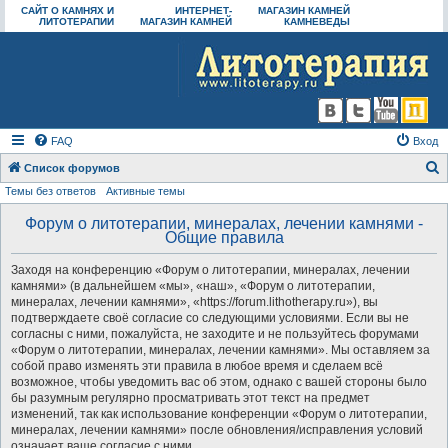
САЙТ О КАМНЯХ И
ИНТЕРНЕТ-
МАГАЗИН КАМНЕЙ
ЛИТОТЕРАПИИ
МАГАЗИН КАМНЕЙ
КАМНЕВЕДЫ
FAQ
Вход
Список форумов
Темы без ответов
Активные темы
о
и
Форум о литотерапии, минералах, лечении камнями -
Общие правила
с
к
Заходя на конференцию «Форум о литотерапии, минералах, лечении
камнями» (в дальнейшем «мы», «наш», «Форум о литотерапии,
минералах, лечении камнями», «https://forum.lithotherapy.ru»), вы
подтверждаете своё согласие со следующими условиями. Если вы не
согласны с ними, пожалуйста, не заходите и не пользуйтесь форумами
«Форум о литотерапии, минералах, лечении камнями». Мы оставляем за
собой право изменять эти правила в любое время и сделаем всё
возможное, чтобы уведомить вас об этом, однако с вашей стороны было
бы разумным регулярно просматривать этот текст на предмет
изменений, так как использование конференции «Форум о литотерапии,
минералах, лечении камнями» после обновления/исправления условий
означает ваше согласие с ними.