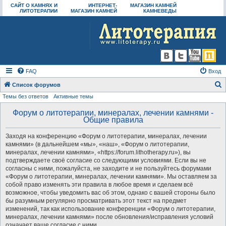
САЙТ О КАМНЯХ И
ИНТЕРНЕТ-
МАГАЗИН КАМНЕЙ
ЛИТОТЕРАПИИ
МАГАЗИН КАМНЕЙ
КАМНЕВЕДЫ
FAQ
Вход
Список форумов
Темы без ответов
Активные темы
о
и
Форум о литотерапии, минералах, лечении камнями -
Общие правила
с
к
Заходя на конференцию «Форум о литотерапии, минералах, лечении
камнями» (в дальнейшем «мы», «наш», «Форум о литотерапии,
минералах, лечении камнями», «https://forum.lithotherapy.ru»), вы
подтверждаете своё согласие со следующими условиями. Если вы не
согласны с ними, пожалуйста, не заходите и не пользуйтесь форумами
«Форум о литотерапии, минералах, лечении камнями». Мы оставляем за
собой право изменять эти правила в любое время и сделаем всё
возможное, чтобы уведомить вас об этом, однако с вашей стороны было
бы разумным регулярно просматривать этот текст на предмет
изменений, так как использование конференции «Форум о литотерапии,
минералах, лечении камнями» после обновления/исправления условий
означает ваше согласие с ними.