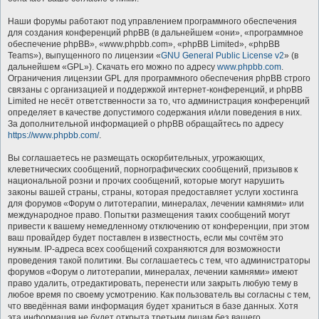
Наши форумы работают под управлением программного обеспечения
для создания конференций phpBB (в дальнейшем «они», «программное
обеспечение phpBB», «www.phpbb.com», «phpBB Limited», «phpBB
Teams»), выпущенного по лицензии «
GNU General Public License v2
» (в
дальнейшем «GPL»). Скачать его можно по адресу
www.phpbb.com
.
Ограничения лицензии GPL для программного обеспечения phpBB строго
связаны с организацией и поддержкой интернет-конференций, и phpBB
Limited не несёт ответственности за то, что администрация конференций
определяет в качестве допустимого содержания и/или поведения в них.
За дополнительной информацией о phpBB обращайтесь по адресу
https://www.phpbb.com/
.
Вы соглашаетесь не размещать оскорбительных, угрожающих,
клеветнических сообщений, порнографических сообщений, призывов к
национальной розни и прочих сообщений, которые могут нарушить
законы вашей страны, страны, которая предоставляет услуги хостинга
для форумов «Форум о литотерапии, минералах, лечении камнями» или
международное право. Попытки размещения таких сообщений могут
привести к вашему немедленному отключению от конференции, при этом
ваш провайдер будет поставлен в известность, если мы сочтём это
нужным. IP-адреса всех сообщений сохраняются для возможности
проведения такой политики. Вы соглашаетесь с тем, что администраторы
форумов «Форум о литотерапии, минералах, лечении камнями» имеют
право удалить, отредактировать, перенести или закрыть любую тему в
любое время по своему усмотрению. Как пользователь вы согласны с тем,
что введённая вами информация будет храниться в базе данных. Хотя
эта информация не будет открыта третьим лицам без вашего