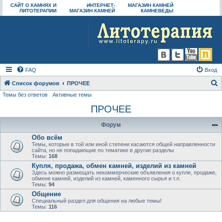
САЙТ О КАМНЯХ И
ИНТЕРНЕТ-
МАГАЗИН КАМНЕЙ
ЛИТОТЕРАПИИ
МАГАЗИН КАМНЕЙ
КАМНЕВЕДЫ
FAQ
Вход
Список форумов
ПРОЧЕЕ
Темы без ответов
Активные темы
о
ПРОЧЕЕ
и
с
Форум
к
Обо всём
Темы, которые в той или иной степени касаются общей направленности
сайта, но не попадающие по тематике в другие разделы
Темы:
168
Купля, продажа, обмен камней, изделий из камней
Здесь можно размещать некоммерческие объявления о купле, продаже,
обмене камней, изделий из камней, каменного сырья и т.п.
Темы:
94
Общение
Специальный раздел для общения на любые темы!
Темы:
116